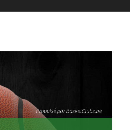
Propulsé par BasketClubs.be