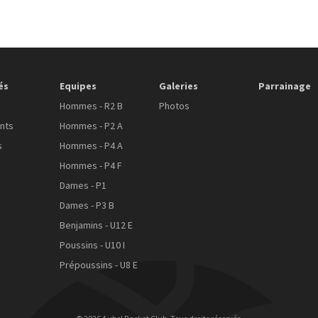
és
Equipes
Galeries
Parrainage
Hommes - R2 B
Photos
nts
Hommes - P2 A
s
Hommes - P4 A
Hommes - P4 F
Dames - P1
Dames - P3 B
Benjamins - U12 E
Poussins - U10 I
Prépoussins - U8 E