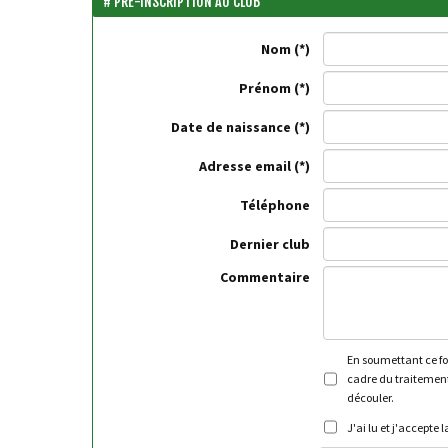
PRÉ-INSCRIPTION AU CLUB
Nom
Prénom
Date de naissance
Adresse email
Téléphone
Dernier club
Commentaire
En soumettant ce for
cadre du traitement
découler.
J'ai lu et j'accepte 