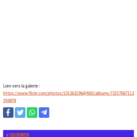
Lien vers la galerie :
https://www.flickr.com/photos/155262196@N03/albums/72157667112
356878
CALENDRIER