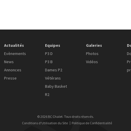
Actualités
Equipes
Galeries
D
Evènements
P3 D
Photos
Do
News
P3 B
Vidéos
Pr
Annonces
Dames P2
pr
Presse
Vétérans
Baby Basket
R2
© 2026 BC Chalet. Tous droits réservés.
Conditions d'Utilisation du Site
Politique de Confidentialité