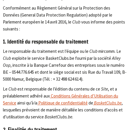
Conformément au Règlement Général sur la Protection des
Données (General Data Protection Regulation) adopté par le
Parlement européen le 14 avril 2016, le
Club
vous informe des points
suivants :
1. Identité du responsable du traitement
Le responsable du traitement est l’équipe ou le
Club
mircomm. Le
Club
exploite le service BasketClubs.be fourni par la société
Alley
Oop
, inscrite à la Banque Carrefour des entreprises sous le numéro
BE – 0544.776.645 et dont le siège social est sis Rue du Travail 109, B-
5000 Namur, Belgique (Tél. : + 32 498 624 614).
Le
Club
est responsable de l’édition du contenu de ce
Site
, et a
préalablement adhéré aux
Conditions Générales d’Utilisation du
Service
ainsi qu’à la
Politique de confidentialité
de
BasketClubs.be
,
lesquelles prévoient de manière détaillée les conditions d’accès et
d’utilisation du service
BasketClubs.be
.
2. Finalités du traitement