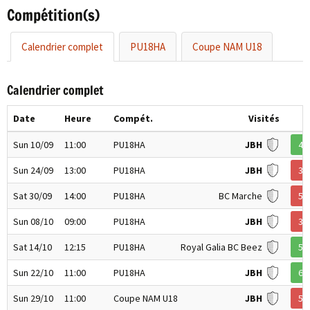
Compétition(s)
Calendrier complet
PU18HA
Coupe NAM U18
Calendrier complet
Date
Heure
Compét.
Visités
Sun 10/09
11:00
PU18HA
JBH
47
Sun 24/09
13:00
PU18HA
JBH
31
Sat 30/09
14:00
PU18HA
BC Marche
55
Sun 08/10
09:00
PU18HA
JBH
36
Sat 14/10
12:15
PU18HA
Royal Galia BC Beez
52
Sun 22/10
11:00
PU18HA
JBH
66
Sun 29/10
11:00
Coupe NAM U18
JBH
59