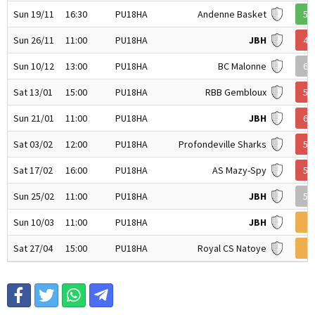
Sun 19/11
16:30
PU18HA
Andenne Basket
59
Sun 26/11
11:00
PU18HA
JBH
44
Sun 10/12
13:00
PU18HA
BC Malonne
60
Sat 13/01
15:00
PU18HA
RBB Gembloux
52
Sun 21/01
11:00
PU18HA
JBH
60
Sat 03/02
12:00
PU18HA
Profondeville Sharks
58
Sat 17/02
16:00
PU18HA
AS Mazy-Spy
51
Sun 25/02
11:00
PU18HA
JBH
50
Sun 10/03
11:00
PU18HA
JBH
N
Sat 27/04
15:00
PU18HA
Royal CS Natoye
N