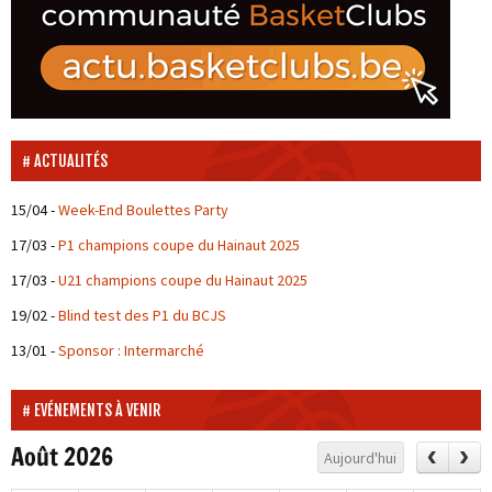
ACTUALITÉS
15/04
-
Week-End Boulettes Party
17/03
-
P1 champions coupe du Hainaut 2025
17/03
-
U21 champions coupe du Hainaut 2025
19/02
-
Blind test des P1 du BCJS
13/01
-
Sponsor : Intermarché
EVÉNEMENTS À VENIR
Août 2026
Aujourd'hui