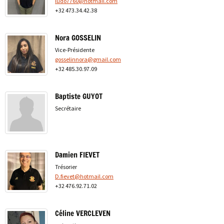
ludo7760@hotmail.com
+32 473.34.42.38
Nora GOSSELIN
Vice-Présidente
gosselinnora@gmail.com
+32 485.30.97.09
Baptiste GUYOT
Secrétaire
Damien FIEVET
Trésorier
D.fievet@hotmail.com
+32 476.92.71.02
Céline VERCLEVEN