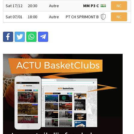
Sat 17/12
20:30
Autre
MM P3 C
NC
Sat 07/01
18:00
Autre
PT CH SPRIMONT B
NC