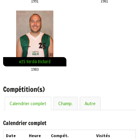
1991
1981
#25 Verdin Richard
1983
Compétition(s)
Calendrier complet
Champ.
Autre
Calendrier complet
Date
Heure
Compét.
Visités
V