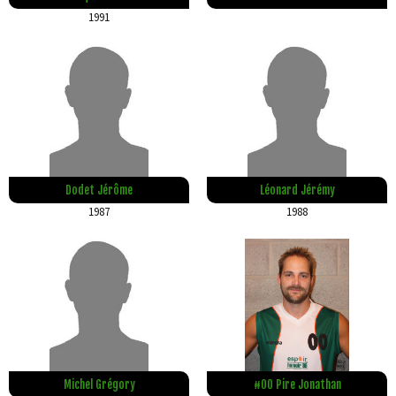
1991
Dodet Jérôme
Léonard Jérémy
1987
1988
Michel Grégory
#00 Pire Jonathan