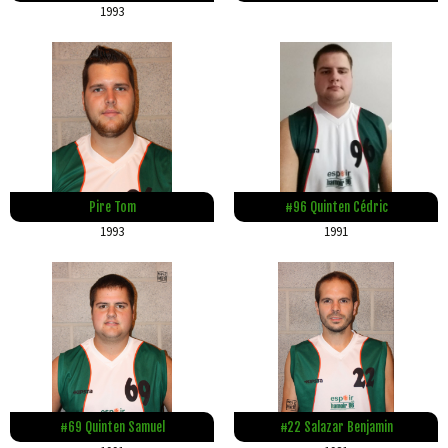
1993
Pire Tom
#96 Quinten Cédric
1993
1991
#69 Quinten Samuel
#22 Salazar Benjamin