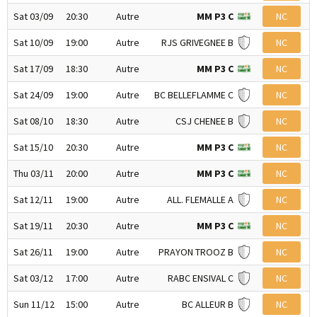
Sat 03/09
20:30
Autre
MM P3 C
NC
Sat 10/09
19:00
Autre
RJS GRIVEGNEE B
NC
Sat 17/09
18:30
Autre
MM P3 C
NC
Sat 24/09
19:00
Autre
BC BELLEFLAMME C
NC
Sat 08/10
18:30
Autre
CSJ CHENEE B
NC
Sat 15/10
20:30
Autre
MM P3 C
NC
Thu 03/11
20:00
Autre
MM P3 C
NC
Sat 12/11
19:00
Autre
ALL. FLEMALLE A
NC
Sat 19/11
20:30
Autre
MM P3 C
NC
Sat 26/11
19:00
Autre
PRAYON TROOZ B
NC
Sat 03/12
17:00
Autre
RABC ENSIVAL C
NC
Sun 11/12
15:00
Autre
BC ALLEUR B
NC