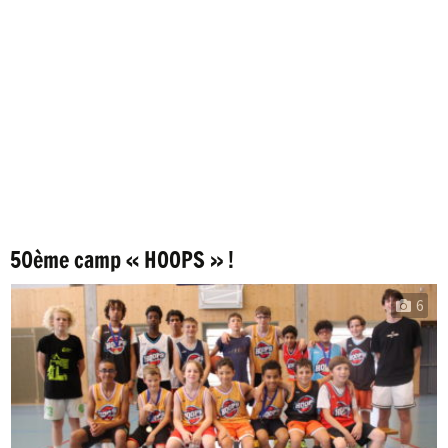
50ème camp « HOOPS » !
6