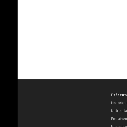
Présent
Historiqu
Notre sta
Entraîne
Nos infra