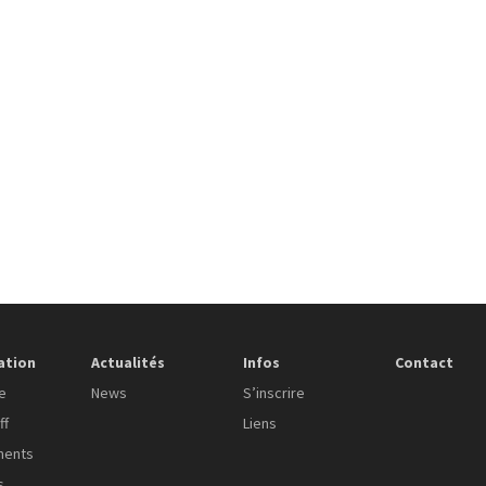
ation
Actualités
Infos
Contact
e
News
S’inscrire
ff
Liens
ments
s