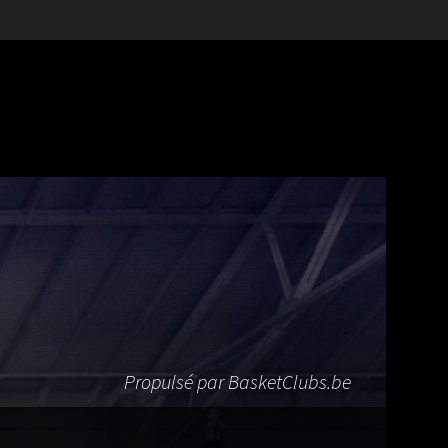
Propulsé par BasketClubs.be