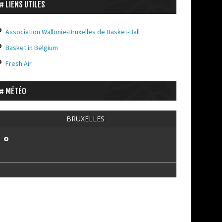
LIENS UTILES
Association Wallonie-Bruxelles de Basket-Ball
Basket in Belgium
Fresh Air
MÉTÉO
BRUXELLES
°