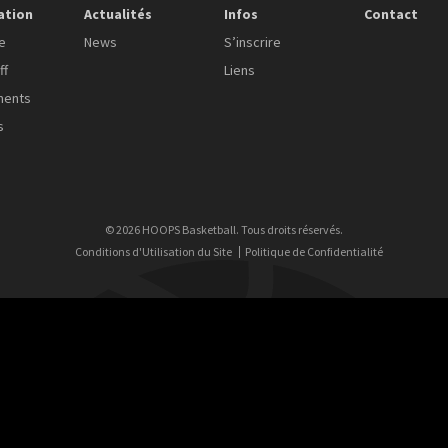
ation
Actualités
Infos
Contact
e
News
S’inscrire
ff
Liens
ments
s
© 2026 HOOPS Basketball. Tous droits réservés.
Conditions d'Utilisation du Site
Politique de Confidentialité