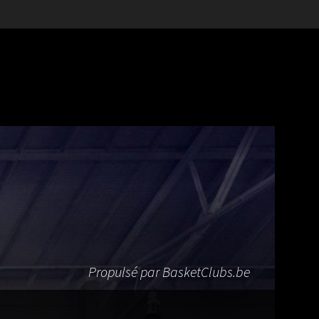
Propulsé par BasketClubs.be