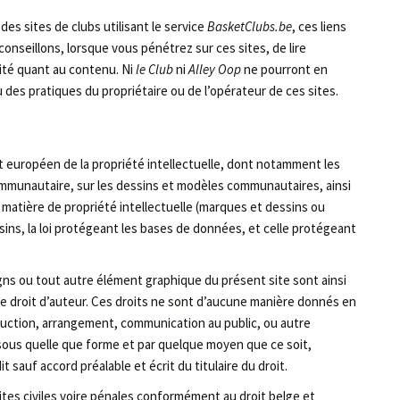
 des sites de clubs utilisant le service
BasketClubs.be
, ces liens
onseillons, lorsque vous pénétrez sur ces sites, de lire
lité quant au contenu. Ni
le Club
ni
Alley Oop
ne pourront en
des pratiques du propriétaire ou de l’opérateur de ces sites.
et européen de la propriété intellectuelle, dont notamment les
mmunautaire, sur les dessins et modèles communautaires, ainsi
n matière de propriété intellectuelle (marques et dessins ou
voisins, la loi protégeant les bases de données, et celle protégeant
igns ou tout autre élément graphique du présent site sont ainsi
 le droit d’auteur. Ces droits ne sont d’aucune manière donnés en
aduction, arrangement, communication au public, ou autre
 sous quelle que forme et par quelque moyen que ce soit,
 sauf accord préalable et écrit du titulaire du droit.
ites civiles voire pénales conformément au droit belge et