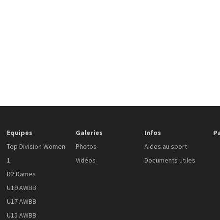
Equipes
Galeries
Infos
P
Top Division Women
Photos
Aides au sport
1
Vidéos
Documents utiles
R2 Dames
U19 AWBB
U17 AWBB
U15 AWBB