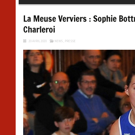
au
contenu
La Meuse Verviers : Sophie Bott
Charleroi
20 AVRIL 2020
NEWS
,
PRESSE