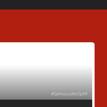
#SpirouLadiesSpirit
T