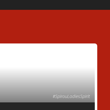
#SpirouLadiesSpirit
T