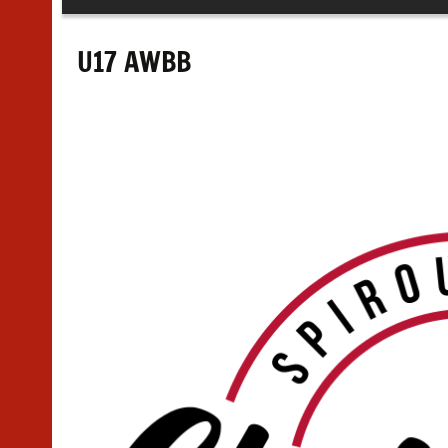
au
contenu
U17 AWBB