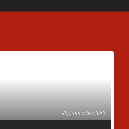
#SpirouLadiesSpirit
T