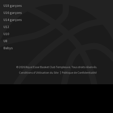
U18 garçons
U16 garçons
U14 garçons
U12
U10
U8
Babys
© 2026 Royal Essor Basket Club Templeuve. Tous droits réservés.
Conditions d'Utilisation du Site
Politique de Confidentialité