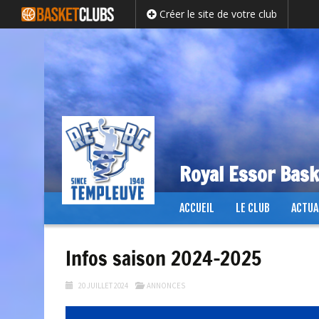
Créer le site de votre club
Royal Essor Bas
Passer
ACCUEIL
LE CLUB
ACTUA
au
contenu
Infos saison 2024-2025
20 JUILLET 2024
ANNONCES