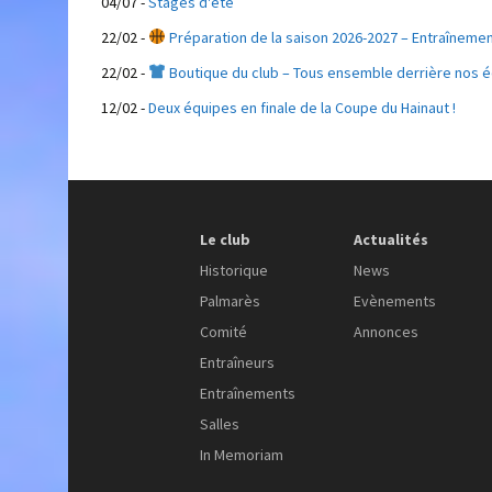
04/07
-
Stages d'été
22/02
-
Préparation de la saison 2026-2027 – Entraîneme
22/02
-
Boutique du club – Tous ensemble derrière nos 
12/02
-
Deux équipes en finale de la Coupe du Hainaut !
Le club
Actualités
Historique
News
Palmarès
Evènements
Comité
Annonces
Entraîneurs
Entraînements
Salles
In Memoriam