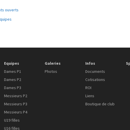
nts ouverts
équipes
Equipes
Galeries
Infos
S
Dames P1
Photos
Documents
Dames P2
Cotisations
Dames P3
ROI
Messieurs P2
Liens
Messieurs P3
Boutique de club
Messieurs P4
U19 filles
U16 filles