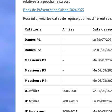
relatives à la prochaine saison.
Book de Présentation Saison 2024 2025
Pour info, voici les dates de reprise pour les différentes 
Catégorie
Années
Date de rep
Dames
P1
–
Lu 29/07/202
Dames P2
–
Je 08/08/202
Messieurs P2
–
Ma 30/07/20
Messieurs P3
–
Me 07/08/20
Messieurs P4
–
Me 07/08/20
U19 filles
2006-2008
Ve 16/08/202
U16 filles
2009-2010
Lu 19/08/202
U16 garçons
2009-2011
Ma 20/08/20