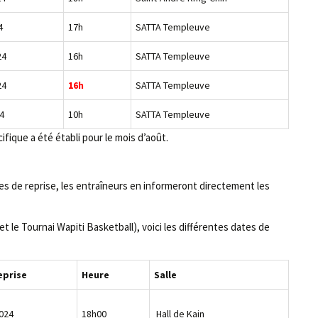
4
17h
SATTA Templeuve
24
16h
SATTA Templeuve
24
16h
SATTA Templeuve
4
10h
SATTA Templeuve
fique a été établi pour le mois d’août.
es de reprise, les entraîneurs en informeront directement les
 le Tournai Wapiti Basketball), voici les différentes dates de
eprise
Heure
Salle
024
18h00
Hall de Kain