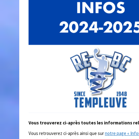
Vous trouverez ci-après toutes les informations rel
Vous retrouverez ci-après ainsi que sur
notre page « Info