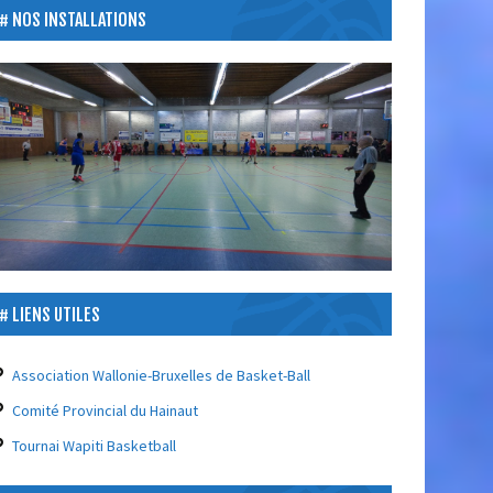
NOS INSTALLATIONS
LIENS UTILES
Association Wallonie-Bruxelles de Basket-Ball
Comité Provincial du Hainaut
Tournai Wapiti Basketball