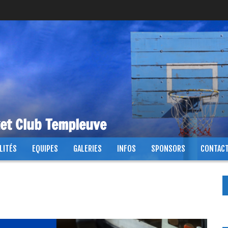
ket Club Templeuve
LITÉS
EQUIPES
GALERIES
INFOS
SPONSORS
CONTAC